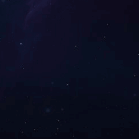
:
铜业机关第七党支部“赓续长征精神 传承红色基因”主题党日
:
中国铜业机关第十一党支部主题党日活动
定