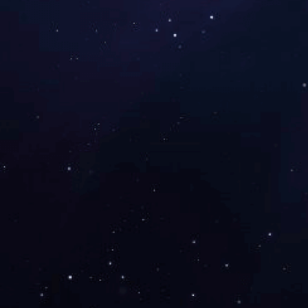
上一篇
下一篇
手机：19980579888 19987766666
电话：023-88697888
地址：重庆市江北区建新北路36号
邮箱：6965655@qq.com