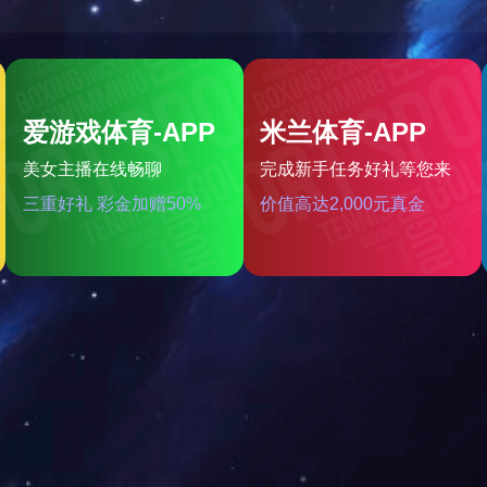
全体人员顺利直达云南陆军讲武堂，跟随带班老师的步伐参观中国近代
名校友有：朱德、叶剑英、龙云、卢汉等。可以让大家身临其境切身
情怀。
云南陆军讲武堂后，在云南陆军讲武堂工作人员的引导和讲解下，支
陆军讲武堂、抗战胜利纪念馆等。每一寸砖瓦，每一件物品都记载着
国的云南红色历史之中。随后全体党员在广场上重温入党誓词，在鲜
铮的誓言时刻提醒自己不忘初心，牢记使命。
这次主题党日活动的开展，党员重温了党的光荣历史重温了每一名军
进一步增强了学员们对党的宗旨意识及历史责任感和使命感，提高了
国为民的精神动力。大家都纷纷表示，这是一次扎实而有意义的爱国