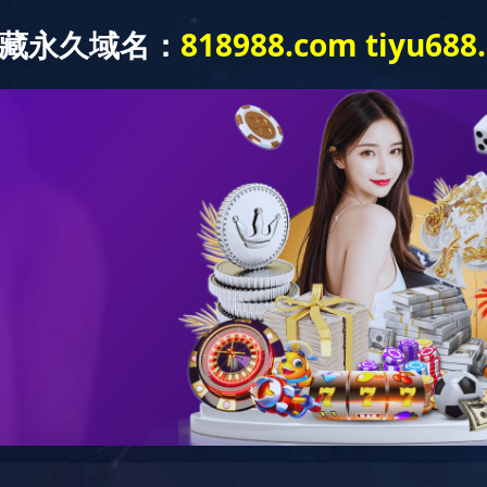
全国红色培训系统党性教育基地
全国“乡村振兴政务考察”培训
全国红色党性党风廉政教育基地
台-华体会
红色基地
师资力量
培
站式服务平
台