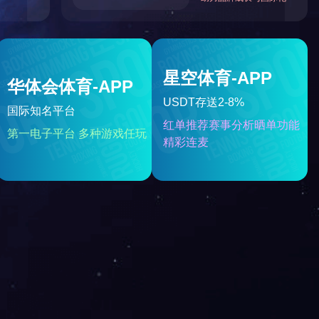
历史上最著名的军校，这里培养官军约有9000人，其
体会近代中国军校里千万有志青年的热血澎湃为国为人
部党员详细了解了云南陆军讲武堂的历史，认真参观了
中国共产党人走过的那些艰苦岁月，把大家带回到了抗
艳的党旗前，大家紧握右拳，严肃的宣读着入党誓词，
人的军事生涯，接受了一次爱国主义洗礼、革命传统教
学员的思想觉悟，激发了爱国热情和敢于担当、勇于争
主义教育活动。