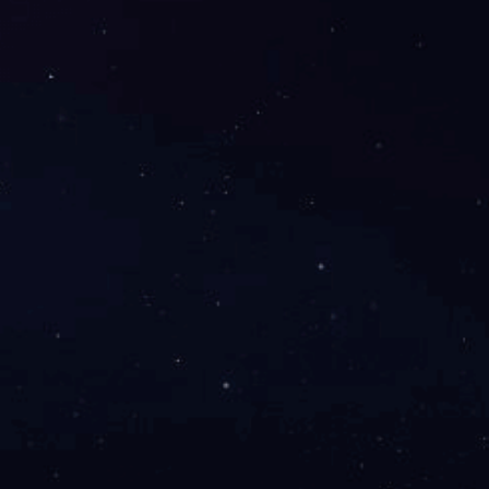
制培训
微信公众号