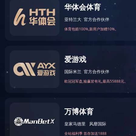
全国培训基地
重庆
四川
贵州
湖南
江西
陕西
福建
广西
河南
山东
上海
北京
云南
为隆
最新动态
斗堡
more>
次活