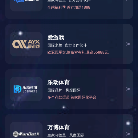
份有限公司 开展：“传承水电文脉・精进讲
03-25
2026
解技艺” 讲解员专项培训
2026年03月15日-19日 宁夏银川市永宁县李
俊镇人民政府赴云南考察现代农业
11-27
2025
2025年11月20日-22日中共北京理工大学化
学与化工学院委员会赴昆明开展：“守正创
新强党建 立德树人谱新篇”党支部书记培训
为深入学
与业务能力，兴
系建设业务素
研讨” 的模
式服务平台