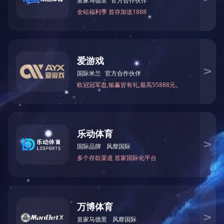
血脉 践行安防担当”主题培训班圆满完成
2026年4月18日-24日 兴安盟退役军人事务局
赴山东临沂、青岛开展业务素质提升培训班
04-23
2026
2026年04月15日-19日 四川新威环境服务股
份有限公司 开展：“传承水电文脉・精进讲
03-25
2026
解技艺” 讲解员专项培训
2026年03月15日-19日 宁夏银川市永宁县李
俊镇人民政府赴云南考察现代农业
11-27
2025
2025年11月20日-22日中共北京理工大学化
学与化工学院委员会赴昆明开展：“守正创
新强党建 立德树人谱新篇”党支部书记培训
手机：19980579888 19987766666
电话：023-88697888