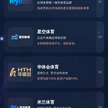
江西
陕西
福建
广西
本次活动由华体会
河南
山东
为赓续红色基
综合能力提升培
上海
北京
云南
最新动态
more>
04-30
2026
2026年4月17日-18日 新疆维吾尔族自治区安
全技术防范行业协会赴重庆开展“赓续红色
04-29
2026
血脉 践行安防担当”主题培训班圆满完成
2026年4月18日-24日 兴安盟退役军人事务局
赴山东临沂、青岛开展业务素质提升培训班
04-23
2026
2026年04月15日-19日 四川新威环境服务股