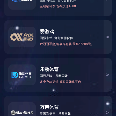
份有限公司 开展：“传承水电文脉・精进讲
03-25
2026
解技艺” 讲解员专项培训
2026年03月15日-19日 宁夏银川市永宁县李
俊镇人民政府赴云南考察现代农业
11-27
2025
2025年11月20日-22日中共北京理工大学化
学与化工学院委员会赴昆明开展：“守正创
新强党建 立德树人谱新篇”党支部书记培训
8月15日
拼、集体诵读《