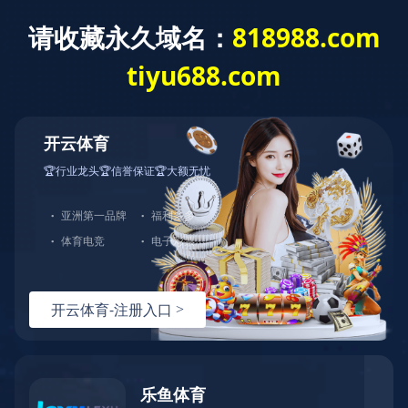
华体会平台
华体会平台
华体会平台-华体会
华体会平台-华体会
(中国)一站式服务平
(中国)一站式服务平
台
台
培训动
全国培训基地
重庆
四川
202
贵州
湖南