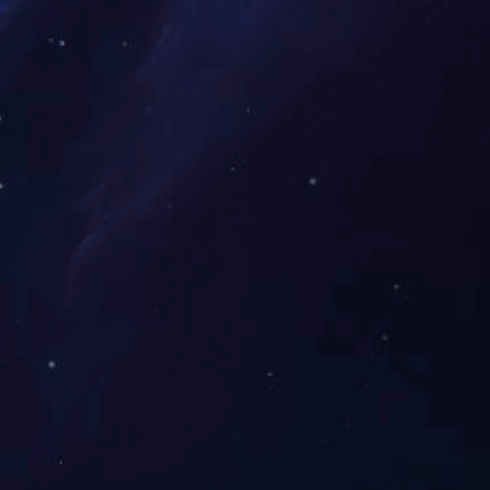
16年被评为西部战区先进个人
间荣立三等功
区优秀士官退役
野外生存领队工作经验
长征红色文化教育学院 户外拓展高级教官
产党员
队基层管理经验
院 优秀教官