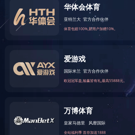
全国培训基地
重庆
四川
贵州
湖南
江西
陕西
福建
广西
河南
山东
上海
北京
云南
最新动态
more>