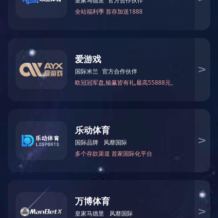
份有限公司 开展：“传承水电文脉・精进讲
03-25
2026
解技艺” 讲解员专项培训
2026年03月15日-19日 宁夏银川市永宁县李
俊镇人民政府赴云南考察现代农业
11-27
2025
2025年11月20日-22日中共北京理工大学化
学与化工学院委员会赴昆明开展：“守正创
新强党建 立德树人谱新篇”党支部书记培训