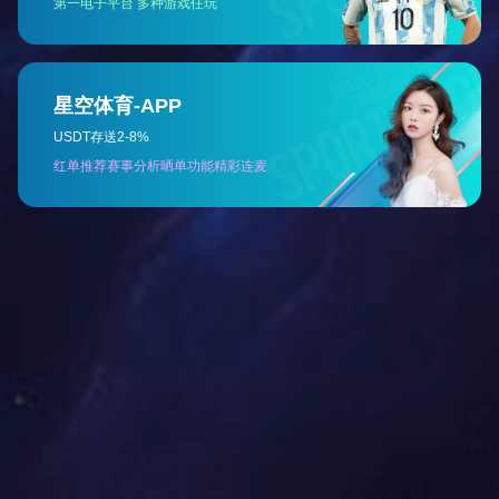
云南陆军讲武堂是