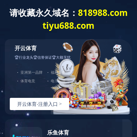
华体会平台
华体会平台
华体会平台-华体会
华体会平台-华体会
(中国)一站式服务平
(中国)一站式服务平
台
台
北京
全国培训基地
重庆
四川
贵州
湖南