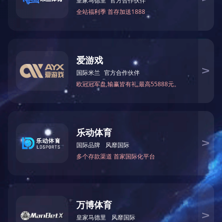
份有限公司 开展：“传承水电文脉・精进讲
03-25
2026
解技艺” 讲解员专项培训
2026年03月15日-19日 宁夏银川市永宁县李
俊镇人民政府赴云南考察现代农业
11-27
2025
2025年11月20日-22日中共北京理工大学化
学与化工学院委员会赴昆明开展：“守正创
新强党建 立德树人谱新篇”党支部书记培训