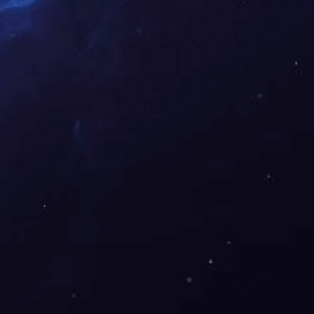
。1946年~1947年国共谈判期间，周恩来在这里工
吴铁城及第三方面代表沈钧儒、黄炎培等交换意见。