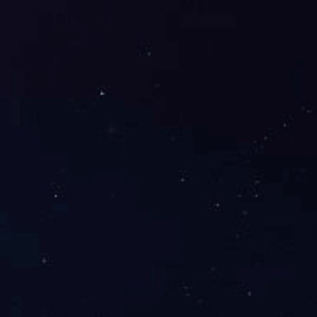
代表团驻沪办事处旧址，恢复原貌，建立纪念馆。1982年
产党代表团驻沪办事处旧址为上海市文物保护单位和爱国主义
面积1049平方米，其中73号为旧址复原部分，是一幢一底
放的周恩来纪念地。
布为市级文物保护单位。2019年10月7日，中国共产党
单位。2021年3月11日，入选上海市第一批革命文物