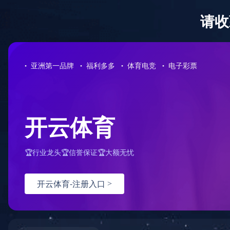
华体会平台
华体会平台
华体会平台-华体会
华体会平
(中国)一站式服务平
(中国)一
台