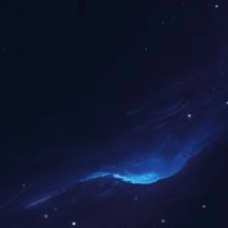
中国共产
作、生