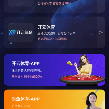
手机：19980579888 19987766666
电话：023-88697888
地址：重庆市江北区建新北路36号