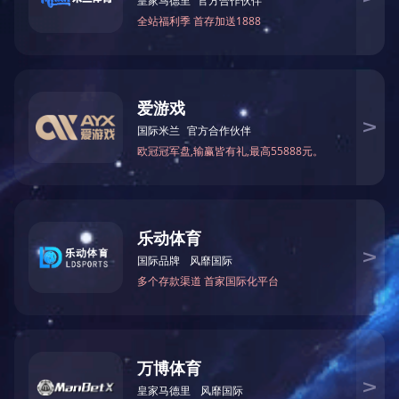
份有限公司 开展：“传承水电文脉・精进讲
03-25
2026
解技艺” 讲解员专项培训
2026年03月15日-19日 宁夏银川市永宁县李
俊镇人民政府赴云南考察现代农业
11-27
2025
2025年11月20日-22日中共北京理工大学化
学与化工学院委员会赴昆明开展：“守正创
新强党建 立德树人谱新篇”党支部书记培训