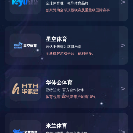
中国甲午战争博物馆
江西
陕西
甲午战争为主题，是
福建
广西
场馆组成：炮台、陈
河南
山东
开放时间淡季
8:30-16
上海
北京
云南
最新动态
more>
04-30
2026
2026年4月17日-18日 新疆维吾尔族自治区安
全技术防范行业协会赴重庆开展“赓续红色
04-29
2026
血脉 践行安防担当”主题培训班圆满完成
2026年4月18日-24日 兴安盟退役军人事务局
赴山东临沂、青岛开展业务素质提升培训班
04-23
2026
2026年04月15日-19日 四川新威环境服务股