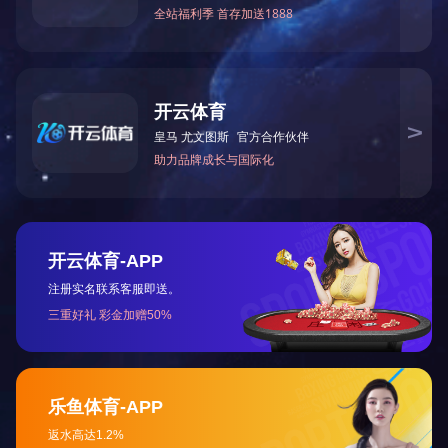
手机：19980579888 19987766666