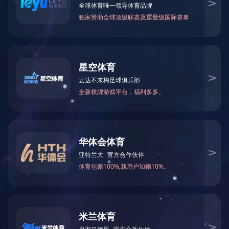
铁道游击队纪念公园
江西
陕西
师苏鲁支队”。该队
了民族救亡的最强音
福建
广西
铁道游击队纪念碑坐
河南
山东
雕，再现了游击队员
上海
北京
线上，浴血奋战的深
的“铁道游击队纪念
云南
开放时间
8:20-17:30
最新动态
more>
04-30
2026
2026年4月17日-18日 新疆维吾尔族自治区安
全技术防范行业协会赴重庆开展“赓续红色
04-29
2026
血脉 践行安防担当”主题培训班圆满完成
2026年4月18日-24日 兴安盟退役军人事务局
赴山东临沂、青岛开展业务素质提升培训班
04-23
2026
2026年04月15日-19日 四川新威环境服务股