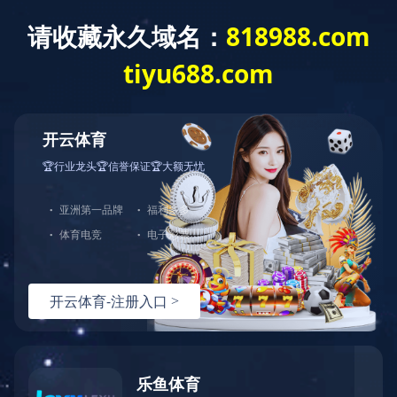
华体会平台
华体会平台
华体会平台-华体会
华体会平台-华体会
(中国)一站式服务平
(中国)一站式服务平
台
台
山东
全国培训基地
重庆
四川
贵州
湖南