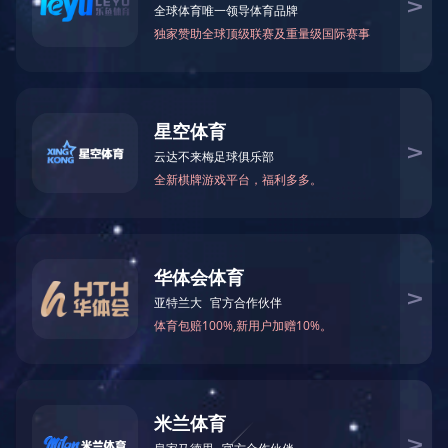
江西
陕西
福建
广西
河南
山东
上海
北京
云南
最新动态
more>
04-30
2026
2026年4月17日-18日 新疆维吾尔族自治区安
全技术防范行业协会赴重庆开展“赓续红色
04-29
2026
血脉 践行安防担当”主题培训班圆满完成
2026年4月18日-24日 兴安盟退役军人事务局
赴山东临沂、青岛开展业务素质提升培训班
04-23
2026
2026年04月15日-19日 四川新威环境服务股