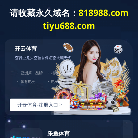
华体会平台
华体会平台
华体会平台-华体会
华体会平台-华体会
(中国)一站式服务平
(中国)一站式服务平
台
台
河南
全国培训基地
重庆
四川
贵州
湖南