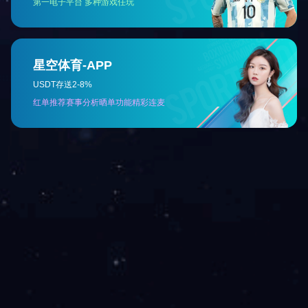
手机：19980579888 19987766666
电话：023-88697888
地址：重庆市江北区建新北路36号
邮箱：6965655@qq.com
Copyright @ 2024 . All rights reserved. 华体会平台-华体会(中国)一站式服