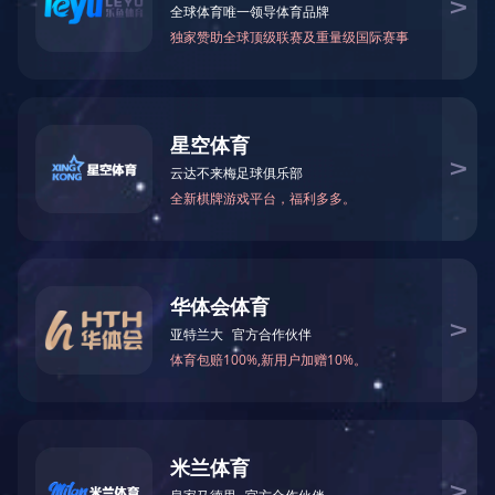
江西
陕西
福建
广西
河南
山东
上海
北京
云南
最新动态
more>
04-30
2026
2026年4月17日-18日 新疆维吾尔族自治区安
全技术防范行业协会赴重庆开展“赓续红色
04-29
2026
血脉 践行安防担当”主题培训班圆满完成
2026年4月18日-24日 兴安盟退役军人事务局
赴山东临沂、青岛开展业务素质提升培训班
04-23
2026
2026年04月15日-19日 四川新威环境服务股