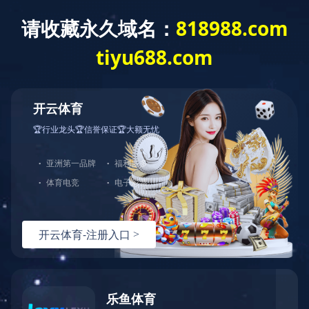
华体会平台
华体会平台
华体会平台-华体会
华体会平台-华体会
(中国)一站式服务平
(中国)一站式服务平
台
台
广西
全国培训基地
重庆
四川
贵州
湖南