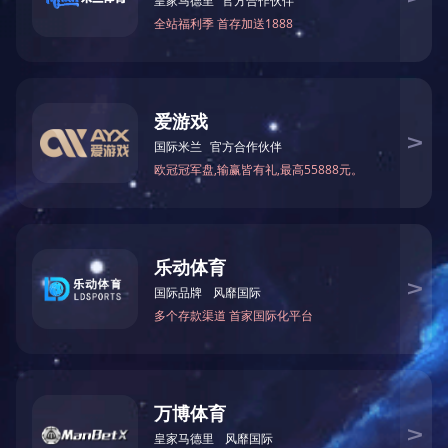
份有限公司 开展：“传承水电文脉・精进讲
03-25
2026
解技艺” 讲解员专项培训
2026年03月15日-19日 宁夏银川市永宁县李
俊镇人民政府赴云南考察现代农业
11-27
2025
2025年11月20日-22日中共北京理工大学化
学与化工学院委员会赴昆明开展：“守正创
新强党建 立德树人谱新篇”党支部书记培训
手机：19980579888 19987766666
电话：023-88697888