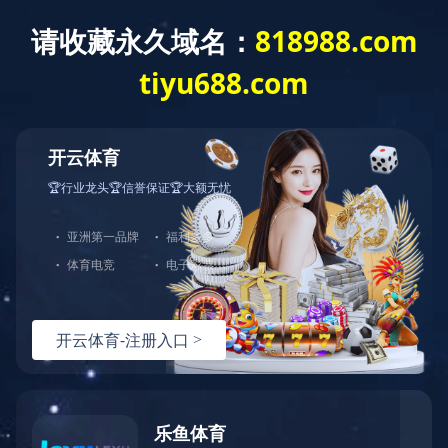
华体会平台
华体会平台
华体会平台-华体会
华体会平台-华体会
(中国)一站式服务平
(中国)一站式服务平
台
台
福建
全国培训基地
重庆
四川
贵州
湖南