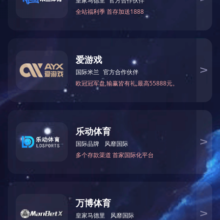
份有限公司 开展：“传承水电文脉・精进讲
03-25
2026
解技艺” 讲解员专项培训
2026年03月15日-19日 宁夏银川市永宁县李
俊镇人民政府赴云南考察现代农业
11-27
2025
2025年11月20日-22日中共北京理工大学化
学与化工学院委员会赴昆明开展：“守正创
新强党建 立德树人谱新篇”党支部书记培训
手机：19980579888 19987766666
电话：023-88697888
地址：重庆市江北区建新北路36号
邮箱：6965655@qq.com