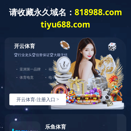
华体会平台
华体会平台
华体会平台-华体会
华体会平台-华体会
(中国)一站式服务平
(中国)一站式服务平
台
台
陕西
全国培训基地
重庆
四川
贵州
湖南