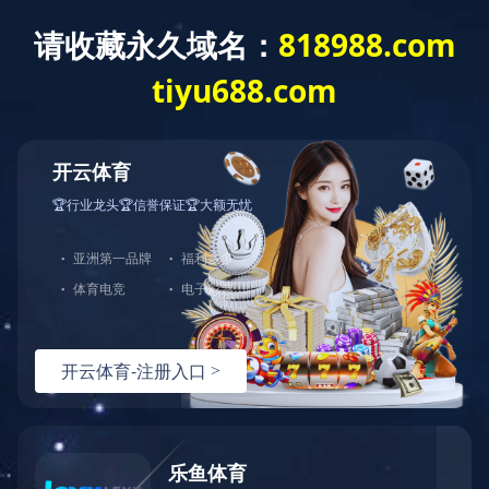
华体会平台
华体会平台
华体会平台-华体会
华体会平台-华体会
(中国)一站式服务平
(中国)一站式服务平
台
台
江西
全国培训基地
重庆
四川
贵州
湖南