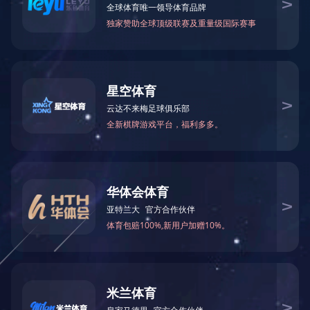
秋收起义铜鼓纪念馆
江西
陕西
2001
年，秋收起义铜
福建
广西
首批“国家国防教育示
点文物保护单位并被
河南
山东
开放时间
8:00~12:00
上海
北京
云南
最新动态
more>
04-30
2026
2026年4月17日-18日 新疆维吾尔族自治区安
全技术防范行业协会赴重庆开展“赓续红色
04-29
2026
血脉 践行安防担当”主题培训班圆满完成
2026年4月18日-24日 兴安盟退役军人事务局
赴山东临沂、青岛开展业务素质提升培训班
04-23
2026
2026年04月15日-19日 四川新威环境服务股