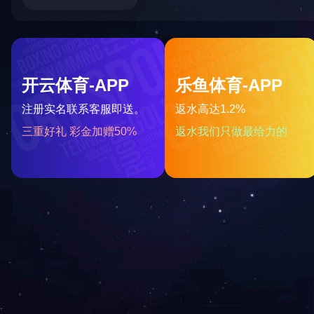
04-30
2026
2026年4月17日-18日 新疆维吾尔族自治区安
全技术防范行业协会赴重庆开展“赓续红色
04-29
2026
血脉 践行安防担当”主题培训班圆满完成
2026年4月18日-24日 兴安盟退役军人事务局
赴山东临沂、青岛开展业务素质提升培训班
04-23
2026
2026年04月15日-19日 四川新威环境服务股
份有限公司 开展：“传承水电文脉・精进讲
03-25
2026
解技艺” 讲解员专项培训
2026年03月15日-19日 宁夏银川市永宁县李
俊镇人民政府赴云南考察现代农业
11-27
2025
2025年11月20日-22日中共北京理工大学化
学与化工学院委员会赴昆明开展：“守正创
新强党建 立德树人谱新篇”党支部书记培训