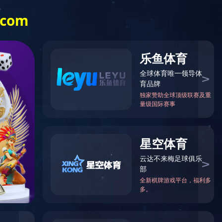
咨询热线：
19980579888
19987766666
训动态
培训案例
联系我们