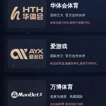
全国培训基地
重庆
四川
贵州
湖南
江西
陕西
福建
广西
河南
山东
上海
北京
云南
最新动态
more>