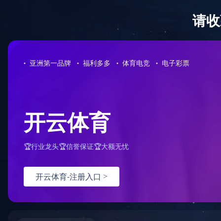
华体会平台
华体会平台
华体会平台-华体会
华体会平
(中国)一站式服务平
(中国)一
台