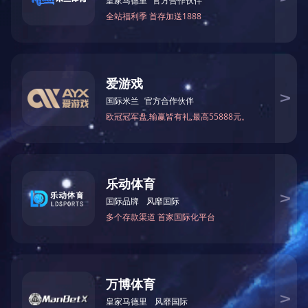
份有限公司 开展：“传承水电文脉・精进讲
03-25
2026
解技艺” 讲解员专项培训
2026年03月15日-19日 宁夏银川市永宁县李
俊镇人民政府赴云南考察现代农业
11-27
2025
2025年11月20日-22日中共北京理工大学化
学与化工学院委员会赴昆明开展：“守正创
新强党建 立德树人谱新篇”党支部书记培训