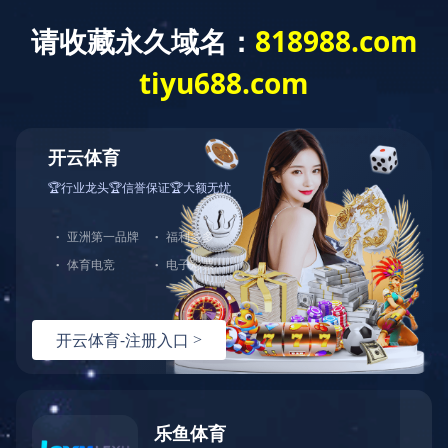
华体会平台
华体会平台
华体会平台-华体会
华体会平台-华体会
(中国)一站式服务平
(中国)一站式服务平
台
台
江西
全国培训基地
重庆
四川
贵州
湖南