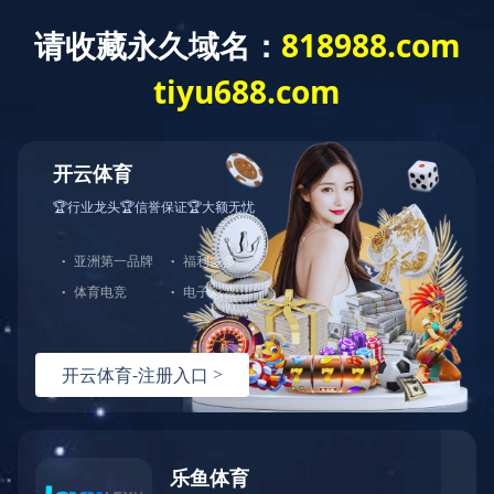
华体会平台
华体会平台
华体会平台-华体会
华体会平台-华体会
(中国)一站式服务平
(中国)一站式服务平
台
台
贵州
全国培训基地
重庆
四川
贵州
湖南