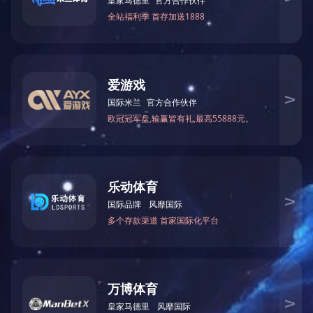
份有限公司 开展：“传承水电文脉・精进讲
03-25
2026
解技艺” 讲解员专项培训
2026年03月15日-19日 宁夏银川市永宁县李
俊镇人民政府赴云南考察现代农业
红军四渡赤水纪念
11-27
2025
2025年11月20日-22日中共北京理工大学化
的基础。纪念塔建
学与化工学院委员会赴昆明开展：“守正创
叠而成，象征红军
新强党建 立德树人谱新篇”党支部书记培训
案，再现了红军四
的黄葛树，虬枝盘
雕塑、实物，对红
红军四渡赤水纪念
方面军（中央红军
战争史上的伟大奇
市人民政府报请上级
介》和《建红军四
中共中央总书记、