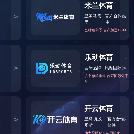
你当前的位置：
华体会平台
>>
红色基地
>>
四川
成都市）