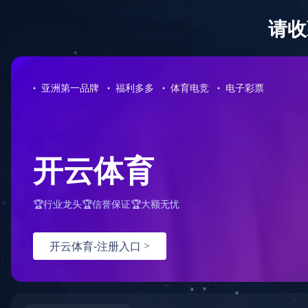
华体会平台
华体会平台
华体会平台-华体会
华体会平
(中国)一站式服务平
(中国)一
台